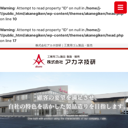
Warning
: Attempt to read property "ID" on null in
/home/j-
1/public_html/akanegiken/wp-content/themes/akanegiken/head.php
on line
10
Warning
: Attempt to read property "ID" on null in
/home/j-
1/public_html/akanegiken/wp-content/themes/akanegiken/head.php
on line
17
株式会社アカネ技研｜工業用ゴム製品・販売